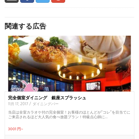
関連する広告
完全個室ダイニング 銀座スプラッシュ
/
11月 17, 2017
ダイニングバー
当店は全室カラオケ付の完全個室！お客様のほとんどが“コレ”を目当てに
ご来店されるほど大人気の食べ放題プラン！特級点心師に...
3001 円~