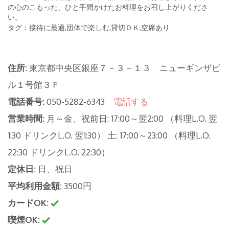
の心のこもった、ひと手間かけたお料理をお召し上がりくださ
い。
タグ：接待に最適,団体で楽しむ,貸切ＯＫ,空席あり
住所:
東京都中央区銀座７－３－１３ ニューギンザビ
ル１号館３Ｆ
電話番号:
050-5282-6343
電話する
営業時間:
月～金、祝前日: 17:00～翌2:00 （料理L.O. 翌
1:30 ドリンクL.O. 翌1:30） 土: 17:00～23:00 （料理L.O.
22:30 ドリンクL.O. 22:30）
定休日:
日、祝日
平均利用金額:
3500円
カードOK:
喫煙OK: