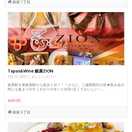
銀座７丁目
Tapas&Wine 銀座ZION
/
11月 17, 2017
ダイニングバー
銀座駅＆東銀座駅から徒歩１分！！！さらに、三越新館目の前★飲み会の
時にも集まりやすくわかりやすいと好評♪近くておいしい！...
3001 円~
銀座５丁目