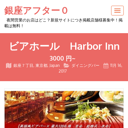
銀座アフター０
Togg
navig
夜間営業のお店はどこ？新規サイトにつき掲載店舗様募集中！掲
載は無料！
ビアホール Harbor Inn
3000 円~
銀座７丁目, 東京都, Japan
ダイニングバー
11月 16,
2017